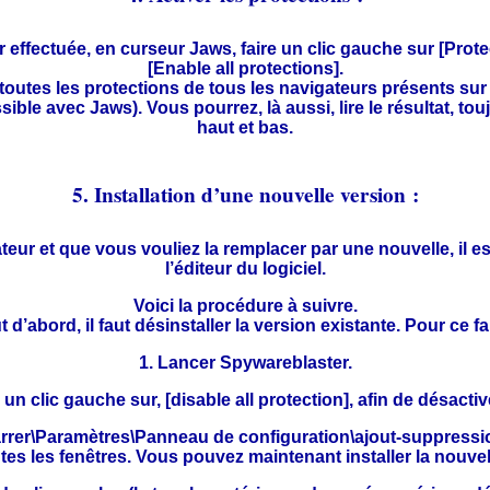
r effectuée, en curseur Jaws, faire un clic gauche sur [Protec
[Enable all protections].
outes les protections de tous les navigateurs présents sur v
sible avec Jaws). Vous pourrez, là aussi, lire le résultat, 
haut et bas.
5. Installation d’une nouvelle version :
ateur et que vous vouliez la remplacer par une nouvelle, il
l’éditeur du logiciel.
Voici la procédure à suivre.
t d’abord, il faut désinstaller la version existante. Pour ce fai
1. Lancer Spywareblaster.
 un clic gauche sur, [disable all protection], afin de désactiv
rrer\Paramètres\Panneau de configuration\ajout-suppress
outes les fenêtres. Vous pouvez maintenant installer la nouve