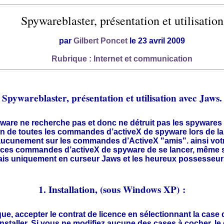
Spywareblaster, présentation et utilisation
par
Gilbert Poncet
le 23 avril 2009
Rubrique : Internet et communication
Spywareblaster, présentation et utilisation avec Jaws.
re ne recherche pas et donc ne détruit pas les spywares de v
n de toutes les commandes d’activeX de spyware lors de la 
nt aucunement sur les commandes d’ActiveX "amis". ainsi vot
es commandes d’activeX de spyware de se lancer, même si e
mais uniquement en curseur Jaws et les heureux possesseurs d
1. Installation, (sous Windows XP) :
sique, accepter le contrat de licence en sélectionnant la cas
 installer. Si vous ne modifiez aucune des cases à cocher, le