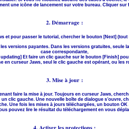
ment une icône de lancement sur votre bureau. Cliquer sur 
2. Démarrage :
t pour passer le tutorial, chercher le bouton [Next] (tout e
les versions payantes. Dans les versions gratuites, seule la 
case correspondante,
updating] Et faire un clic gauche sur le bouton [Finish] pour
e en curseur Jaws, seul le clic gauche est opérant, ou les r
3. Mise à jour :
tenant faire la mise à jour. Toujours en curseur Jaws, cherc
e un clic gauche. Une nouvelle boîte de dialogue s’ouvre, c
uche. Une fois les mises à jours téléchargées, un bouton OK a
ous pouvez lire le résultat du téléchargement en vous dépla
4. Activer les protections :