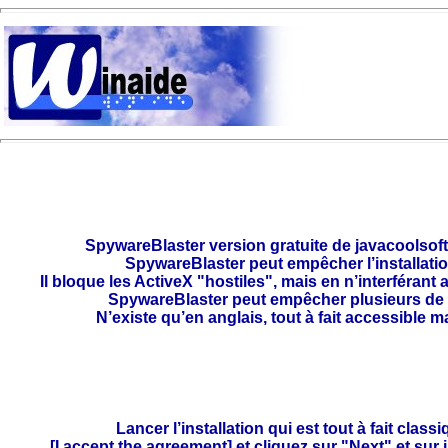
SpywareBlaster version gratuite de javacoolsoftwa
SpywareBlaster peut empêcher l’installatio
Il bloque les ActiveX "hostiles", mais en n’interféra
SpywareBlaster peut empêcher plusieurs de c
N’existe qu’en anglais, tout à fait accessible 
Lancer l’installation qui est tout à fait clas
[I accept the agreement] et cliquez sur "Next" et sur