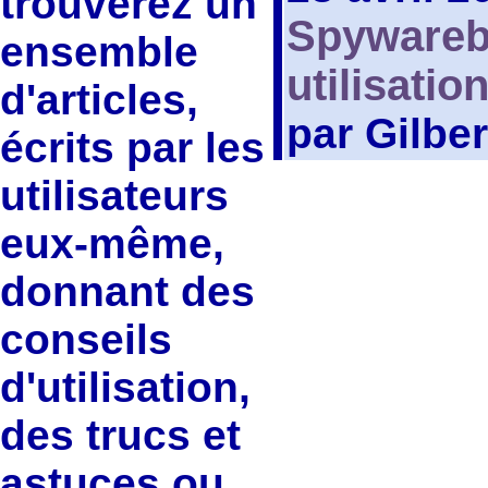
trouverez un
Spywarebl
ensemble
utilisatio
d'articles,
par Gilbe
écrits par les
utilisateurs
eux-même,
donnant des
conseils
d'utilisation,
des trucs et
astuces ou