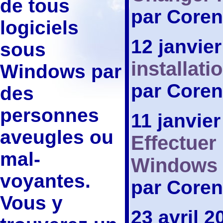
de tous
par Coren
logiciels
12 janvie
sous
installat
Windows par
par Coren
des
personnes
11 janvie
aveugles ou
Effectuer
mal-
Windows 
voyantes.
par Coren
Vous y
23 avril 2