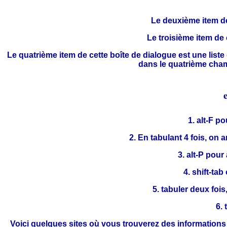
Le deuxième item de
Le troisième item de 
Le quatrième item de cette boîte de dialogue est une liste 
dans le quatrième champ
1. alt-F p
2. En tabulant 4 fois, on a
3. alt-P pour
4. shift-ta
5. tabuler deux fois
6. 
Voici quelques sites où vous trouverez des informations e