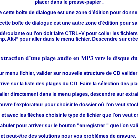
placer dans le presse-papier .
 cette boîte de dialogue est une zone d’édition pour donner 
cette boîte de dialogue est une autre zone d’édition pour sais
déroulante ou l’on doit faire CTRL+V pour coller les fichiers
, Alt-F pour aller dans le menu fichier, Descendre sur crée
extraction d’une plage audio en MP3 vers le disque du
our menu fichier, valider sur nouvelle structure de CD valider
rrive sur la liste des plages du CD. Faire la sélection des pl
 aller directement dans le menu plages, descendre sur extrair
b ouvre l’explorateur pour choisir le dossier où l’on veut stoc
, et avec les flèches choisir le type de fichier que l’on veut c
tabuler pour arriver sur le bouton "enregistrer " que l’on val
t peut-être des solutions pour vos problèmes de gravure. Je