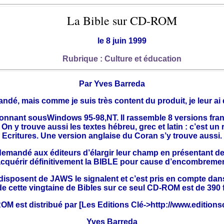
La Bible sur CD-ROM
le 8 juin 1999
Rubrique : Culture et éducation
Par Yves Barreda
dé, mais comme je suis très content du produit, je leur ai d
ionnant sousWindows 95-98,NT. Il rassemble 8 versions franç
n y trouve aussi les textes hébreu, grec et latin : c’est un
Ecritures. Une version anglaise du Coran s’y trouve aussi.
 demandé aux éditeurs d’élargir leur champ en présentant de
cquérir définitivement la BIBLE pour cause d’encombrement en
posent de JAWS le signalent et c’est pris en compte dans l’ins
de cette vingtaine de Bibles sur ce seul CD-ROM est de 390 f
M est distribué par [Les Editions Clé->
http://www.editions
Yves Barreda